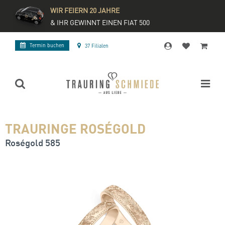
WIR FEIERN 20 JAHRE
& IHR GEWINNT EINEN FIAT 500
Termin buchen
37 Filialen
TRAURINGE ROSÉGOLD
Roségold 585