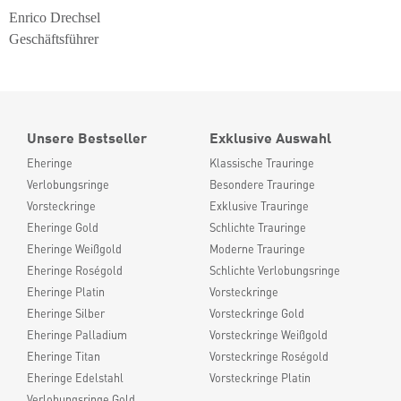
Enrico Drechsel
Geschäftsführer
Unsere Bestseller
Exklusive Auswahl
Eheringe
Klassische Trauringe
Verlobungsringe
Besondere Trauringe
Vorsteckringe
Exklusive Trauringe
Eheringe Gold
Schlichte Trauringe
Eheringe Weißgold
Moderne Trauringe
Eheringe Roségold
Schlichte Verlobungsringe
Eheringe Platin
Vorsteckringe
Eheringe Silber
Vorsteckringe Gold
Eheringe Palladium
Vorsteckringe Weißgold
Eheringe Titan
Vorsteckringe Roségold
Eheringe Edelstahl
Vorsteckringe Platin
Verlobungsringe Gold