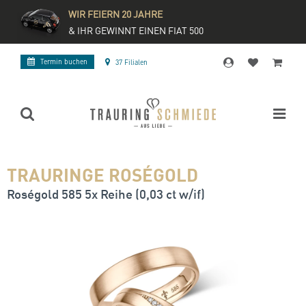
WIR FEIERN 20 JAHRE
& IHR GEWINNT EINEN FIAT 500
Termin buchen
37 Filialen
TRAURINGE ROSÉGOLD
Roségold 585 5x Reihe (0,03 ct w/if)