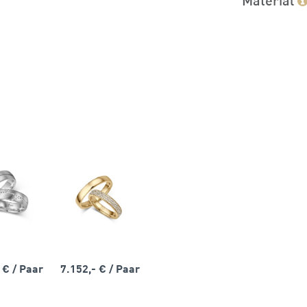
- €
/ Paar
7.152,- €
/ Paar