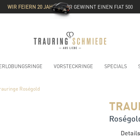
WIR FEIERN 20 JAHRE
& IHR GEWINNT EINEN FIAT 500
ERLOBUNGSRINGE
VORSTECKRINGE
SPECIALS
rauringe Roségold
TRAU
Roségold
Detail