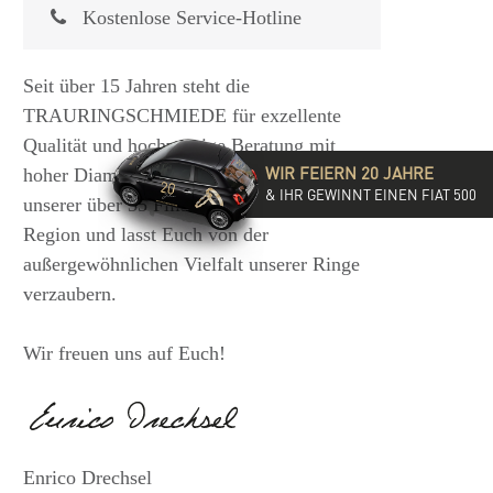
Kostenlose Service-Hotline
Seit über 15 Jahren steht die
TRAURINGSCHMIEDE für exzellente
Qualität und hochwertige Beratung mit
WIR FEIERN 20 JAHRE
hoher Diamantkompetenz. Besucht eine
& IHR GEWINNT EINEN FIAT 500
unserer über 35 Filialen in der DACH-
Region und lasst Euch von der
außergewöhnlichen Vielfalt unserer Ringe
verzaubern.
Wir freuen uns auf Euch!
Enrico Drechsel