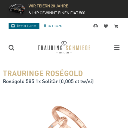
WIR FEIERN 20 JAHRE
& IHR GEWINNT EINEN FIAT 500
Termin buchen
37 Filialen
TRAURINGE ROSÉGOLD
Roségold 585 1x Solitär (0,005 ct tw/si)