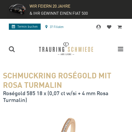
WIR FEIERN 20 JAHRE
& IHR GEWINNT EINEN FIAT 500
Termin buchen
37 Filialen
SCHMUCKRING ROSÉGOLD MIT
ROSA TURMALIN
Roségold 585 18 x (0,07 ct w/si + 4 mm Rosa
Turmalin)