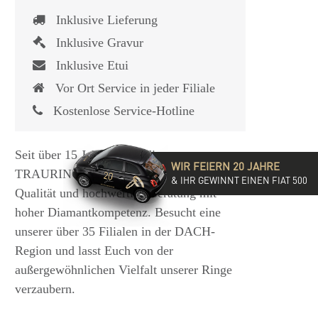
Inklusive Lieferung
Inklusive Gravur
Inklusive Etui
Vor Ort Service in jeder Filiale
Kostenlose Service-Hotline
Seit über 15 Jahren steht die
WIR FEIERN 20 JAHRE
TRAURINGSCHMIEDE für exzellente
& IHR GEWINNT EINEN FIAT 500
Qualität und hochwertige Beratung mit
hoher Diamantkompetenz. Besucht eine
unserer über 35 Filialen in der DACH-
Region und lasst Euch von der
außergewöhnlichen Vielfalt unserer Ringe
verzaubern.