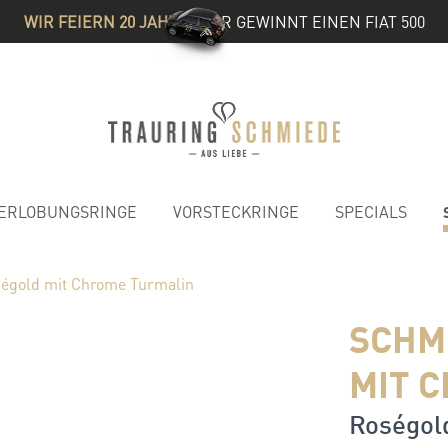
WIR FEIERN 20 JAHRE
& IHR GEWINNT EINEN FIAT 500
ERLOBUNGSRINGE
VORSTECKRINGE
SPECIALS
égold mit Chrome Turmalin
SCHM
MIT 
Roségold