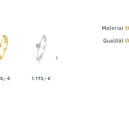
Material
Qualität
0,- €
1.173,- €
1.164,- €
1.563,-