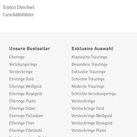
Enrico Drechsel
Geschäftsführer
Unsere Bestseller
Exklusive Auswahl
Eheringe
Klassische Trauringe
Verlobungsringe
Besondere Trauringe
Vorsteckringe
Exklusive Trauringe
Eheringe Gold
Schlichte Trauringe
Eheringe Weißgold
Moderne Trauringe
Eheringe Roségold
Schlichte Verlobungsringe
Eheringe Platin
Vorsteckringe
Eheringe Silber
Vorsteckringe Gold
Eheringe Palladium
Vorsteckringe Weißgold
Eheringe Titan
Vorsteckringe Roségold
Eheringe Edelstahl
Vorsteckringe Platin