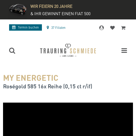
WIR FEIERN 20 JAHRE
& IHR GEWINNT EINEN FIAT 500
Termin buchen
37 Filialen
MY ENERGETIC
Roségold 585 16x Reihe (0,15 ct r/if)