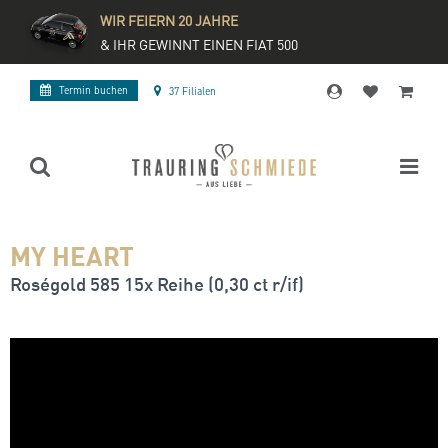
WIR FEIERN 20 JAHRE
& IHR GEWINNT EINEN FIAT 500
Termin buchen
37 Filialen
MY HEART
Roségold 585 15x Reihe (0,30 ct r/if)