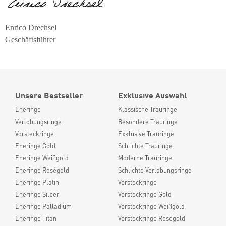
Enrico Drechsel
Geschäftsführer
Unsere Bestseller
Exklusive Auswahl
Eheringe
Klassische Trauringe
Verlobungsringe
Besondere Trauringe
Vorsteckringe
Exklusive Trauringe
Eheringe Gold
Schlichte Trauringe
Eheringe Weißgold
Moderne Trauringe
Eheringe Roségold
Schlichte Verlobungsringe
Eheringe Platin
Vorsteckringe
Eheringe Silber
Vorsteckringe Gold
Eheringe Palladium
Vorsteckringe Weißgold
Eheringe Titan
Vorsteckringe Roségold