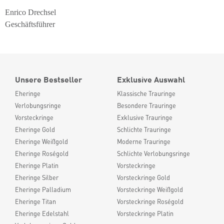
Enrico Drechsel
Geschäftsführer
Unsere Bestseller
Exklusive Auswahl
Eheringe
Klassische Trauringe
Verlobungsringe
Besondere Trauringe
Vorsteckringe
Exklusive Trauringe
Eheringe Gold
Schlichte Trauringe
Eheringe Weißgold
Moderne Trauringe
Eheringe Roségold
Schlichte Verlobungsringe
Eheringe Platin
Vorsteckringe
Eheringe Silber
Vorsteckringe Gold
Eheringe Palladium
Vorsteckringe Weißgold
Eheringe Titan
Vorsteckringe Roségold
Eheringe Edelstahl
Vorsteckringe Platin