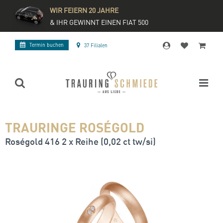
WIR FEIERN 20 JAHRE
& IHR GEWINNT EINEN FIAT 500
Termin buchen
37 Filialen
TRAURINGE ROSÉGOLD
Roségold 416 2 x Reihe (0,02 ct tw/si)