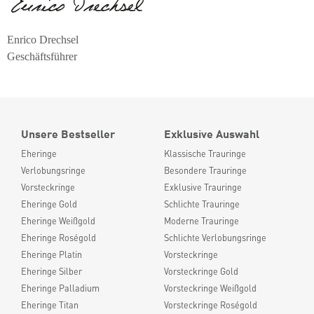
Enrico Drechsel
Geschäftsführer
Unsere Bestseller
Exklusive Auswahl
Eheringe
Klassische Trauringe
Verlobungsringe
Besondere Trauringe
Vorsteckringe
Exklusive Trauringe
Eheringe Gold
Schlichte Trauringe
Eheringe Weißgold
Moderne Trauringe
Eheringe Roségold
Schlichte Verlobungsringe
Eheringe Platin
Vorsteckringe
Eheringe Silber
Vorsteckringe Gold
Eheringe Palladium
Vorsteckringe Weißgold
Eheringe Titan
Vorsteckringe Roségold