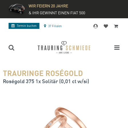
WIR FEIERN 20 JAHRE
& IHR GEWINNT EINEN FIAT 500
Termin buchen
37 Filialen
TRAURINGE ROSÉGOLD
Roségold 375 1x Solitär (0,01 ct w/si)