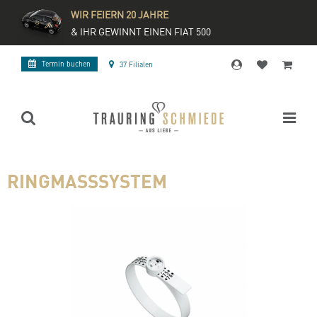
WIR FEIERN 20 JAHRE
& IHR GEWINNT EINEN FIAT 500
Termin buchen
37 Filialen
RINGMASSSYSTEM