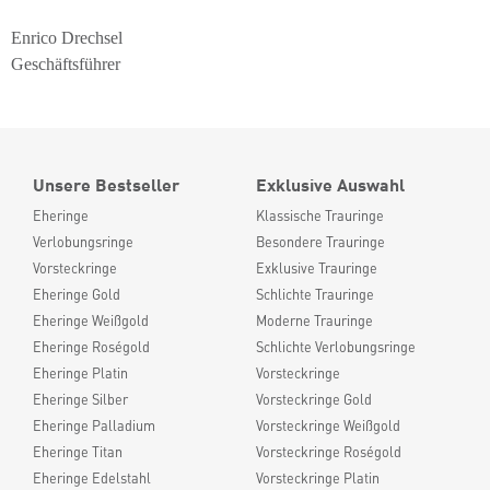
Enrico Drechsel
Geschäftsführer
Unsere Bestseller
Exklusive Auswahl
Eheringe
Klassische Trauringe
Verlobungsringe
Besondere Trauringe
Vorsteckringe
Exklusive Trauringe
Eheringe Gold
Schlichte Trauringe
Eheringe Weißgold
Moderne Trauringe
Eheringe Roségold
Schlichte Verlobungsringe
Eheringe Platin
Vorsteckringe
Eheringe Silber
Vorsteckringe Gold
Eheringe Palladium
Vorsteckringe Weißgold
Eheringe Titan
Vorsteckringe Roségold
Eheringe Edelstahl
Vorsteckringe Platin