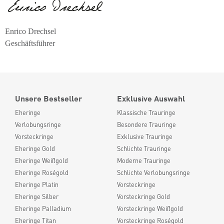
Enrico Drechsel
Geschäftsführer
Unsere Bestseller
Exklusive Auswahl
Eheringe
Klassische Trauringe
Verlobungsringe
Besondere Trauringe
Vorsteckringe
Exklusive Trauringe
Eheringe Gold
Schlichte Trauringe
Eheringe Weißgold
Moderne Trauringe
Eheringe Roségold
Schlichte Verlobungsringe
Eheringe Platin
Vorsteckringe
Eheringe Silber
Vorsteckringe Gold
Eheringe Palladium
Vorsteckringe Weißgold
Eheringe Titan
Vorsteckringe Roségold