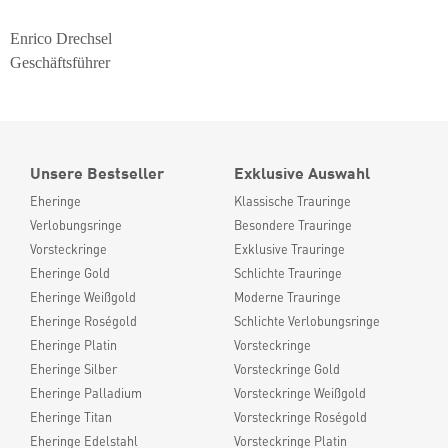
Enrico Drechsel
Geschäftsführer
Unsere Bestseller
Exklusive Auswahl
Eheringe
Klassische Trauringe
Verlobungsringe
Besondere Trauringe
Vorsteckringe
Exklusive Trauringe
Eheringe Gold
Schlichte Trauringe
Eheringe Weißgold
Moderne Trauringe
Eheringe Roségold
Schlichte Verlobungsringe
Eheringe Platin
Vorsteckringe
Eheringe Silber
Vorsteckringe Gold
Eheringe Palladium
Vorsteckringe Weißgold
Eheringe Titan
Vorsteckringe Roségold
Eheringe Edelstahl
Vorsteckringe Platin