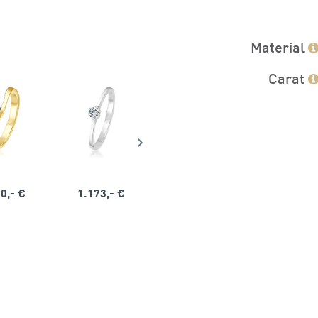
Material
Carat
0,- €
1.173,- €
1.164,- €
1.563,-