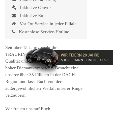
Inklusive Gravur
Inklusive Etui
Vor Ort Service in jeder Filiale
Kostenlose Service-Hotline
Seit über 15 Jahren steht die
TRAURINGSCHMIEDE für exzellente
WIR FEIERN 20 JAHRE
& IHR GEWINNT EINEN FIAT 500
Qualität und hochwertige Beratung mit
hoher Diamantkompetenz. Besucht eine
unserer über 35 Filialen in der DACH-
Region und lasst Euch von der
außergewöhnlichen Vielfalt unserer Ringe
verzaubern.
Wir freuen uns auf Euch!