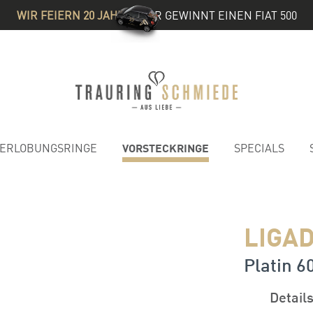
WIR FEIERN 20 JAHRE
& IHR GEWINNT EINEN FIAT 500
VORSTECKRINGE
ERLOBUNGSRINGE
SPECIALS
1
LIGAD
Platin 6
Detail