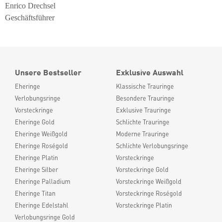
Enrico Drechsel
Geschäftsführer
Unsere Bestseller
Exklusive Auswahl
Eheringe
Klassische Trauringe
Verlobungsringe
Besondere Trauringe
Vorsteckringe
Exklusive Trauringe
Eheringe Gold
Schlichte Trauringe
Eheringe Weißgold
Moderne Trauringe
Eheringe Roségold
Schlichte Verlobungsringe
Eheringe Platin
Vorsteckringe
Eheringe Silber
Vorsteckringe Gold
Eheringe Palladium
Vorsteckringe Weißgold
Eheringe Titan
Vorsteckringe Roségold
Eheringe Edelstahl
Vorsteckringe Platin
Verlobungsringe Gold