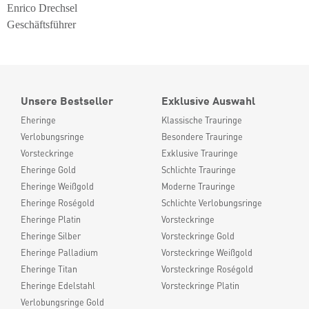
Enrico Drechsel
Geschäftsführer
Unsere Bestseller
Exklusive Auswahl
Eheringe
Klassische Trauringe
Verlobungsringe
Besondere Trauringe
Vorsteckringe
Exklusive Trauringe
Eheringe Gold
Schlichte Trauringe
Eheringe Weißgold
Moderne Trauringe
Eheringe Roségold
Schlichte Verlobungsringe
Eheringe Platin
Vorsteckringe
Eheringe Silber
Vorsteckringe Gold
Eheringe Palladium
Vorsteckringe Weißgold
Eheringe Titan
Vorsteckringe Roségold
Eheringe Edelstahl
Vorsteckringe Platin
Verlobungsringe Gold