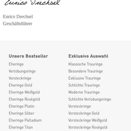
Enrico Drechsel
Geschäftsführer
Unsere Bestseller
Exklusive Auswahl
Eheringe
Klassische Trauringe
Verlobungsringe
Besondere Trauringe
Vorsteckringe
Exklusive Trauringe
Eheringe Gold
Schlichte Trauringe
Eheringe Weißgold
Moderne Trauringe
Eheringe Roségold
Schlichte Verlobungsringe
Eheringe Platin
Vorsteckringe
Eheringe Silber
Vorsteckringe Gold
Eheringe Palladium
Vorsteckringe Weißgold
Eheringe Titan
Vorsteckringe Roségold