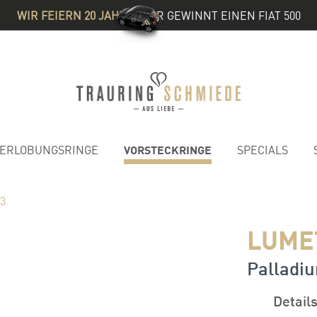
WIR FEIERN 20 JAHRE
& IHR GEWINNT EINEN FIAT 500
VORSTECKRINGE
ERLOBUNGSRINGE
SPECIALS
03
LUMET
Palladi
Detail