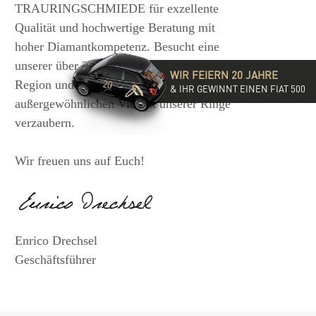
TRAURINGSCHMIEDE für exzellente
Qualität und hochwertige Beratung mit
hoher Diamantkompetenz. Besucht eine
unserer über 35 Filialen in der DACH-
WIR FEIERN 20 JAHRE
Region und lasst Euch von der
& IHR GEWINNT EINEN FIAT 500
außergewöhnlichen Vielfalt unserer Ringe
verzaubern.
Wir freuen uns auf Euch!
Enrico Drechsel
Geschäftsführer