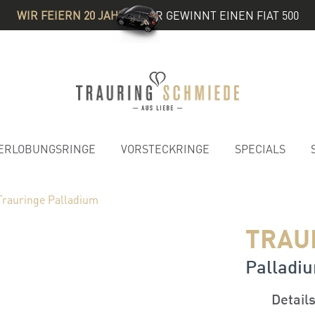
WIR FEIERN 20 JAHRE
& IHR GEWINNT EINEN FIAT 500
ERLOBUNGSRINGE
VORSTECKRINGE
SPECIALS
Trauringe Palladium
TRAU
Palladiu
Detail