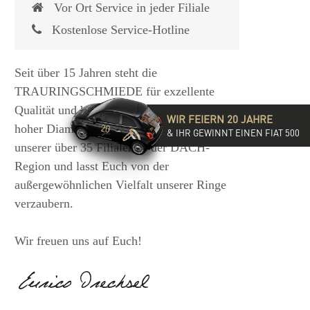
Vor Ort Service in jeder Filiale
Kostenlose Service-Hotline
Seit über 15 Jahren steht die
TRAURINGSCHMIEDE für exzellente
Qualität und hochwertige Beratung mit
WIR FEIERN 20 JAHRE
hoher Diamantkompetenz. Besucht eine
& IHR GEWINNT EINEN FIAT 500
unserer über 35 Filialen in der DACH-
Region und lasst Euch von der
außergewöhnlichen Vielfalt unserer Ringe
verzaubern.
Wir freuen uns auf Euch!