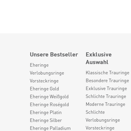
Unsere Bestseller
Exklusive
Auswahl
Eheringe
Klassische Trauringe
Verlobungsringe
Besondere Trauringe
Vorsteckringe
Exklusive Trauringe
Eheringe Gold
Schlichte Trauringe
Eheringe Weißgold
Moderne Trauringe
Eheringe Roségold
Schlichte
Eheringe Platin
Verlobungsringe
Eheringe Silber
Vorsteckringe
Eheringe Palladium