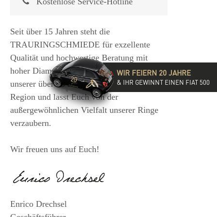
Kostenlose Service-Hotline
Seit über 15 Jahren steht die
TRAURINGSCHMIEDE für exzellente
Qualität und hochwertige Beratung mit
hoher Diamantkompetenz. Besucht eine
WIR FEIERN 20 JAHRE
& IHR GEWINNT EINEN FIAT 500
unserer über 35 Filialen in der DACH-
Region und lasst Euch von der
außergewöhnlichen Vielfalt unserer Ringe
verzaubern.
Wir freuen uns auf Euch!
Enrico Drechsel