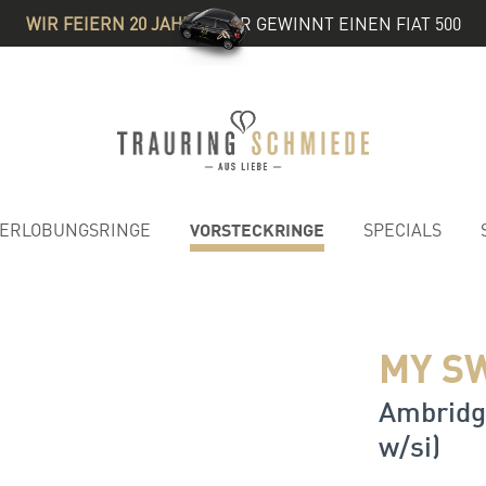
WIR FEIERN 20 JAHRE
& IHR GEWINNT EINEN FIAT 500
VORSTECKRINGE
ERLOBUNGSRINGE
SPECIALS
MY S
Ambridge
w/si)