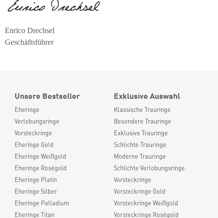
Enrico Drechsel
Geschäftsführer
Unsere Bestseller
Exklusive Auswahl
Eheringe
Klassische Trauringe
Verlobungsringe
Besondere Trauringe
Vorsteckringe
Exklusive Trauringe
Eheringe Gold
Schlichte Trauringe
Eheringe Weißgold
Moderne Trauringe
Eheringe Roségold
Schlichte Verlobungsringe
Eheringe Platin
Vorsteckringe
Eheringe Silber
Vorsteckringe Gold
Eheringe Palladium
Vorsteckringe Weißgold
Eheringe Titan
Vorsteckringe Roségold