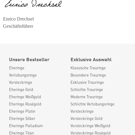
Enrico Drechsel
Geschäftsführer
Unsere Bestseller
Exklusive Auswahl
Eheringe
Klassische Trauringe
Verlobungsringe
Besondere Trauringe
Vorsteckringe
Exklusive Trauringe
Eheringe Gold
Schlichte Trauringe
Eheringe Weißgold
Moderne Trauringe
Eheringe Roségold
Schlichte Verlobungsringe
Eheringe Platin
Vorsteckringe
Eheringe Silber
Vorsteckringe Gold
Eheringe Palladium
Vorsteckringe Weißgold
Eheringe Titan
Vorsteckringe Roségold