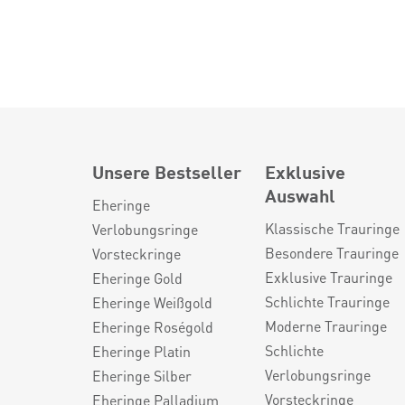
Unsere Bestseller
Exklusive
Auswahl
Eheringe
Klassische Trauringe
Verlobungsringe
Besondere Trauringe
Vorsteckringe
Exklusive Trauringe
Eheringe Gold
Schlichte Trauringe
Eheringe Weißgold
Moderne Trauringe
Eheringe Roségold
Schlichte
Eheringe Platin
Verlobungsringe
Eheringe Silber
Vorsteckringe
Eheringe Palladium