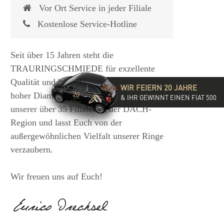
Vor Ort Service in jeder Filiale
Kostenlose Service-Hotline
Seit über 15 Jahren steht die
TRAURINGSCHMIEDE für exzellente
Qualität und hochwertige Beratung mit
WIR FEIERN 20 JAHRE
hoher Diamantkompetenz. Besucht eine
& IHR GEWINNT EINEN FIAT 500
unserer über 35 Filialen in der DACH-
Region und lasst Euch von der
außergewöhnlichen Vielfalt unserer Ringe
verzaubern.
Wir freuen uns auf Euch!