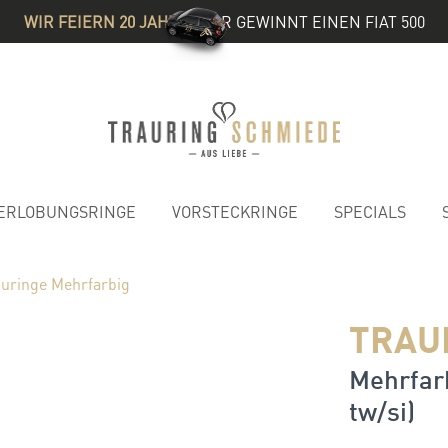
WIR FEIERN 20 JAHRE
& IHR GEWINNT EINEN FIAT 500
ERLOBUNGSRINGE
VORSTECKRINGE
SPECIALS
auringe Mehrfarbig
TRAU
Mehrfarb
tw/si)