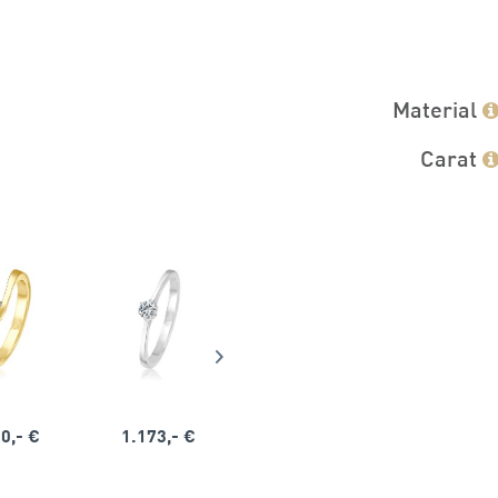
Material
Carat
0,- €
1.173,- €
1.164,- €
1.563,-