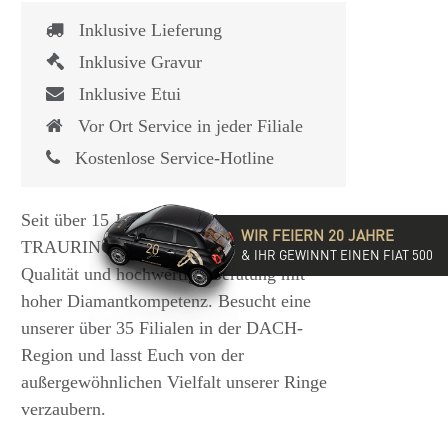
Inklusive Lieferung
Inklusive Gravur
Inklusive Etui
Vor Ort Service in jeder Filiale
Kostenlose Service-Hotline
Seit über 15 Jahren steht die
WIR FEIERN 20 JAHRE
TRAURINGSCHMIEDE für exzellente
& IHR GEWINNT EINEN FIAT 500
Qualität und hochwertige Beratung mit
hoher Diamantkompetenz. Besucht eine
unserer über 35 Filialen in der DACH-
Region und lasst Euch von der
außergewöhnlichen Vielfalt unserer Ringe
verzaubern.