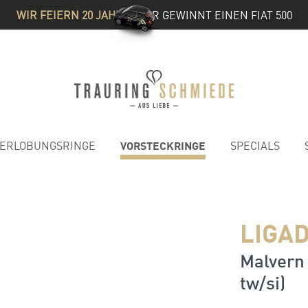
WIR FEIERN 20 JAHRE
& IHR GEWINNT EINEN FIAT 500
VORSTECKRINGE
ERLOBUNGSRINGE
SPECIALS
1
LIGAD
Malvern 
tw/si)