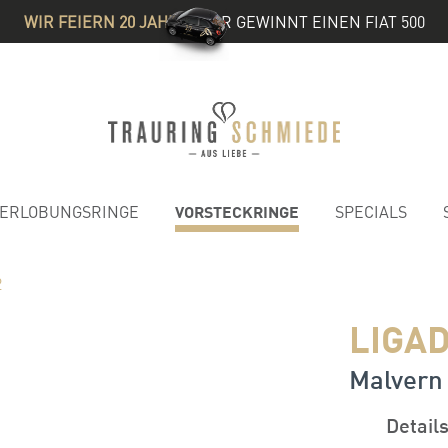
WIR FEIERN 20 JAHRE
& IHR GEWINNT EINEN FIAT 500
VORSTECKRINGE
ERLOBUNGSRINGE
SPECIALS
2
LIGAD
Malvern 
Detail