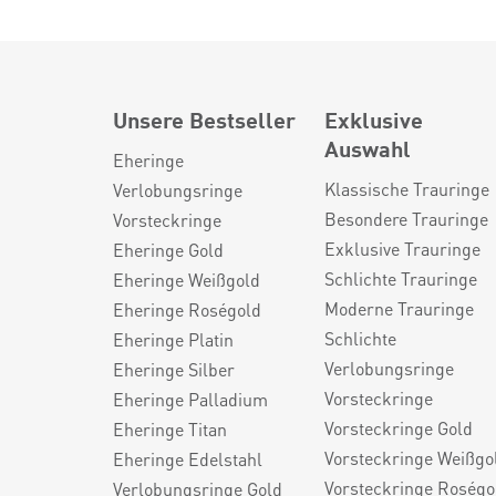
Unsere Bestseller
Exklusive
Auswahl
Eheringe
Klassische Trauringe
Verlobungsringe
Besondere Trauringe
Vorsteckringe
Exklusive Trauringe
Eheringe Gold
Schlichte Trauringe
Eheringe Weißgold
Moderne Trauringe
Eheringe Roségold
Schlichte
Eheringe Platin
Verlobungsringe
Eheringe Silber
Vorsteckringe
Eheringe Palladium
Vorsteckringe Gold
Eheringe Titan
Vorsteckringe Weißgo
Eheringe Edelstahl
Vorsteckringe Roségo
Verlobungsringe Gold