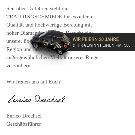
Seit über 15 Jahren steht die
TRAURINGSCHMIEDE für exzellente
Qualität und hochwertige Beratung mit
hoher Diamantkompetenz. Besucht eine
WIR FEIERN 20 JAHRE
unserer über 35 Filialen in der DACH-
& IHR GEWINNT EINEN FIAT 500
Region und lasst Euch von der
außergewöhnlichen Vielfalt unserer Ringe
verzaubern.
Wir freuen uns auf Euch!
Enrico Drechsel
Geschäftsführer