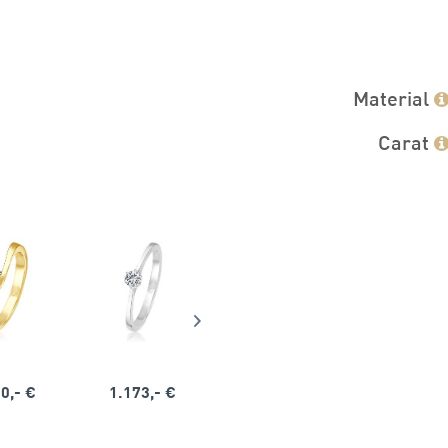
Material
Carat
0,- €
1.173,- €
1.164,- €
1.563,-