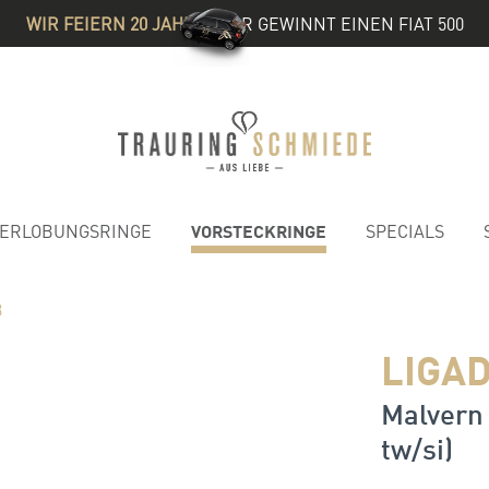
WIR FEIERN 20 JAHRE
& IHR GEWINNT EINEN FIAT 500
VORSTECKRINGE
ERLOBUNGSRINGE
SPECIALS
3
LIGAD
Malvern 
tw/si)