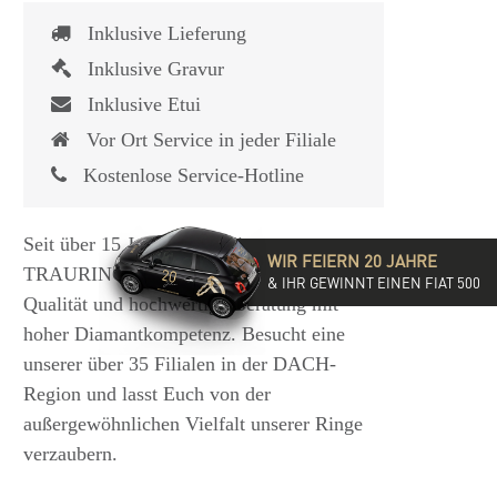
Inklusive Lieferung
Inklusive Gravur
Inklusive Etui
Vor Ort Service in jeder Filiale
Kostenlose Service-Hotline
Seit über 15 Jahren steht die
WIR FEIERN 20 JAHRE
TRAURINGSCHMIEDE für exzellente
& IHR GEWINNT EINEN FIAT 500
Qualität und hochwertige Beratung mit
hoher Diamantkompetenz. Besucht eine
unserer über 35 Filialen in der DACH-
Region und lasst Euch von der
außergewöhnlichen Vielfalt unserer Ringe
verzaubern.