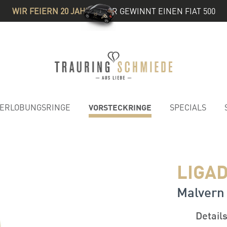
WIR FEIERN 20 JAHRE
& IHR GEWINNT EINEN FIAT 500
VORSTECKRINGE
ERLOBUNGSRINGE
SPECIALS
1
LIGAD
Malvern 
Detail