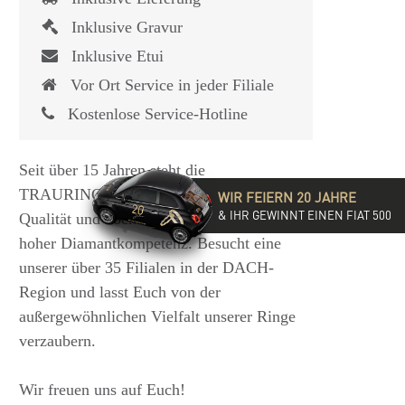
Inklusive Gravur
Inklusive Etui
Vor Ort Service in jeder Filiale
Kostenlose Service-Hotline
Seit über 15 Jahren steht die
TRAURINGSCHMIEDE für exzellente
WIR FEIERN 20 JAHRE
& IHR GEWINNT EINEN FIAT 500
Qualität und hochwertige Beratung mit
hoher Diamantkompetenz. Besucht eine
unserer über 35 Filialen in der DACH-
Region und lasst Euch von der
außergewöhnlichen Vielfalt unserer Ringe
verzaubern.
Wir freuen uns auf Euch!