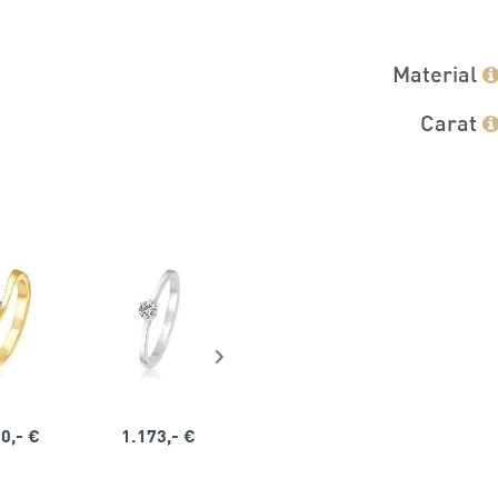
Material
Carat
0,- €
1.173,- €
1.164,- €
1.563,-