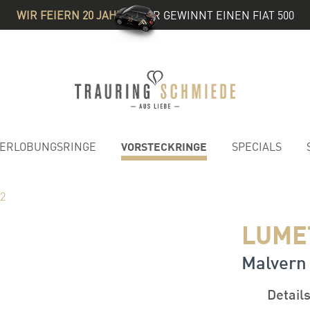
WIR FEIERN 20 JAHRE
& IHR GEWINNT EINEN FIAT 500
VORSTECKRINGE
ERLOBUNGSRINGE
SPECIALS
02
LUMET
Malvern
Detail