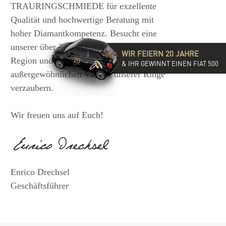
TRAURINGSCHMIEDE für exzellente
Qualität und hochwertige Beratung mit
hoher Diamantkompetenz. Besucht eine
unserer über 35 Filialen in der DACH-
WIR FEIERN 20 JAHRE
Region und lasst Euch von der
& IHR GEWINNT EINEN FIAT 500
außergewöhnlichen Vielfalt unserer Ringe
verzaubern.
Wir freuen uns auf Euch!
Enrico Drechsel
Geschäftsführer