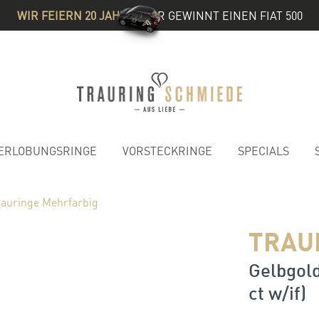
WIR FEIERN 20 JAHRE
& IHR GEWINNT EINEN FIAT 500
ERLOBUNGSRINGE
VORSTECKRINGE
SPECIALS
rauringe Mehrfarbig
TRAU
Gelbgold
ct w/if)