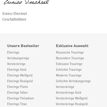
Enrico Drechsel
Geschäftsführer
Unsere Bestseller
Exklusive Auswahl
Eheringe
Klassische Trauringe
Verlobungsringe
Besondere Trauringe
Vorsteckringe
Exklusive Trauringe
Eheringe Gold
Schlichte Trauringe
Eheringe Weißgold
Moderne Trauringe
Eheringe Roségold
Schlichte Verlobungsringe
Eheringe Platin
Vorsteckringe
Eheringe Silber
Vorsteckringe Gold
Eheringe Palladium
Vorsteckringe Weißgold
Eheringe Titan
Vorsteckringe Roségold