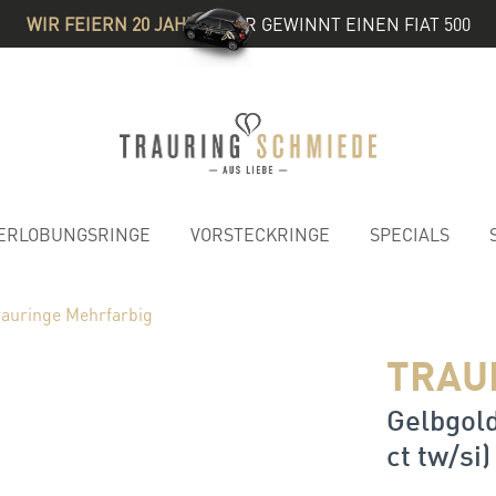
WIR FEIERN 20 JAHRE
& IHR GEWINNT EINEN FIAT 500
ERLOBUNGSRINGE
VORSTECKRINGE
SPECIALS
rauringe Mehrfarbig
TRAU
Gelbgold
ct tw/si)