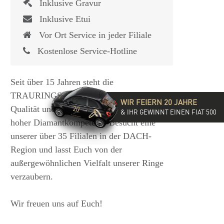
Inklusive Gravur
Inklusive Etui
Vor Ort Service in jeder Filiale
Kostenlose Service-Hotline
Seit über 15 Jahren steht die
TRAURINGSCHMIEDE für exzellente
WIR FEIERN 20 JAHRE
Qualität und hochwertige Beratung mit
& IHR GEWINNT EINEN FIAT 500
hoher Diamantkompetenz. Besucht eine
unserer über 35 Filialen in der DACH-
Region und lasst Euch von der
außergewöhnlichen Vielfalt unserer Ringe
verzaubern.
Wir freuen uns auf Euch!