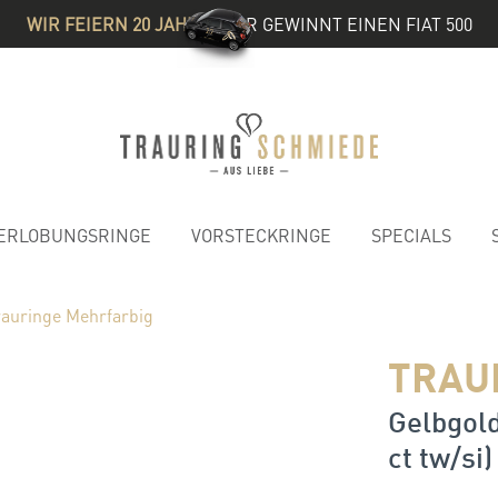
WIR FEIERN 20 JAHRE
& IHR GEWINNT EINEN FIAT 500
ERLOBUNGSRINGE
VORSTECKRINGE
SPECIALS
rauringe Mehrfarbig
TRAU
Gelbgold
ct tw/si)