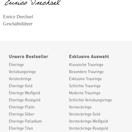
Enrico Drechsel
Geschäftsführer
Unsere Bestseller
Exklusive Auswahl
Eheringe
Klassische Trauringe
Verlobungsringe
Besondere Trauringe
Vorsteckringe
Exklusive Trauringe
Eheringe Gold
Schlichte Trauringe
Eheringe Weißgold
Moderne Trauringe
Eheringe Roségold
Schlichte Verlobungsringe
Eheringe Platin
Vorsteckringe
Eheringe Silber
Vorsteckringe Gold
Eheringe Palladium
Vorsteckringe Weißgold
Eheringe Titan
Vorsteckringe Roségold