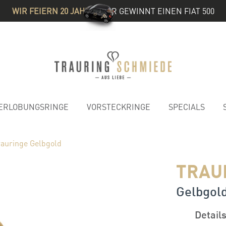
WIR FEIERN 20 JAHRE
& IHR GEWINNT EINEN FIAT 500
ERLOBUNGSRINGE
VORSTECKRINGE
SPECIALS
rauringe Gelbgold
TRAU
Gelbgold
Detail