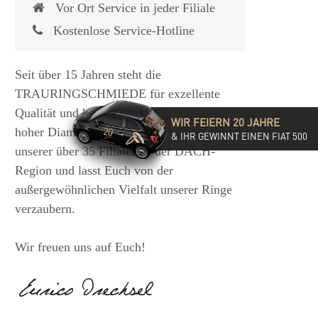
Vor Ort Service in jeder Filiale
Kostenlose Service-Hotline
Seit über 15 Jahren steht die
TRAURINGSCHMIEDE für exzellente
Qualität und hochwertige Beratung mit
WIR FEIERN 20 JAHRE
hoher Diamantkompetenz. Besucht eine
& IHR GEWINNT EINEN FIAT 500
unserer über 35 Filialen in der DACH-
Region und lasst Euch von der
außergewöhnlichen Vielfalt unserer Ringe
verzaubern.
Wir freuen uns auf Euch!