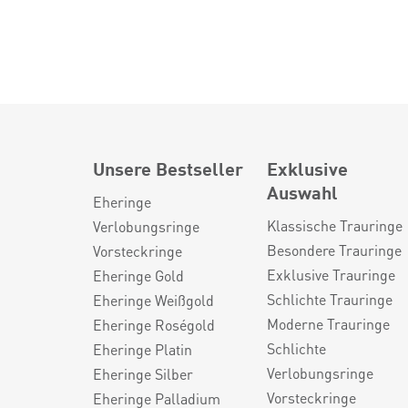
Unsere Bestseller
Exklusive
Auswahl
Eheringe
Klassische Trauringe
Verlobungsringe
Besondere Trauringe
Vorsteckringe
Exklusive Trauringe
Eheringe Gold
Schlichte Trauringe
Eheringe Weißgold
Moderne Trauringe
Eheringe Roségold
Schlichte
Eheringe Platin
Verlobungsringe
Eheringe Silber
Vorsteckringe
Eheringe Palladium