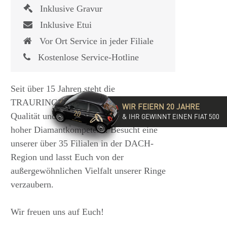
Inklusive Gravur
Inklusive Etui
Vor Ort Service in jeder Filiale
Kostenlose Service-Hotline
Seit über 15 Jahren steht die
TRAURINGSCHMIEDE für exzellente
WIR FEIERN 20 JAHRE
Qualität und hochwertige Beratung mit
& IHR GEWINNT EINEN FIAT 500
hoher Diamantkompetenz. Besucht eine
unserer über 35 Filialen in der DACH-
Region und lasst Euch von der
außergewöhnlichen Vielfalt unserer Ringe
verzaubern.
Wir freuen uns auf Euch!