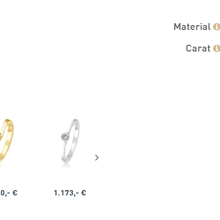
Material
Carat
0,- €
1.173,- €
1.164,- €
1.563,-