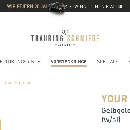
WIR FEIERN 20 JAHRE
& IHR GEWINNT EINEN FIAT 500
VORSTECKRINGE
ERLOBUNGSRINGE
SPECIALS
Your Promise
YOUR
Gelbgold
tw/si)