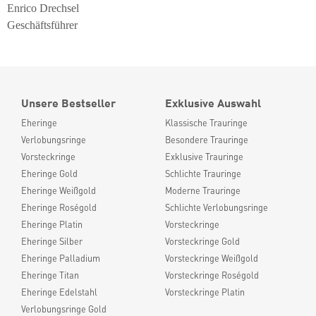
Enrico Drechsel
Geschäftsführer
Unsere Bestseller
Exklusive Auswahl
Eheringe
Klassische Trauringe
Verlobungsringe
Besondere Trauringe
Vorsteckringe
Exklusive Trauringe
Eheringe Gold
Schlichte Trauringe
Eheringe Weißgold
Moderne Trauringe
Eheringe Roségold
Schlichte Verlobungsringe
Eheringe Platin
Vorsteckringe
Eheringe Silber
Vorsteckringe Gold
Eheringe Palladium
Vorsteckringe Weißgold
Eheringe Titan
Vorsteckringe Roségold
Eheringe Edelstahl
Vorsteckringe Platin
Verlobungsringe Gold