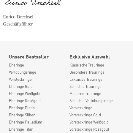
Enrico Drechsel
Geschäftsführer
Unsere Bestseller
Exklusive Auswahl
Eheringe
Klassische Trauringe
Verlobungsringe
Besondere Trauringe
Vorsteckringe
Exklusive Trauringe
Eheringe Gold
Schlichte Trauringe
Eheringe Weißgold
Moderne Trauringe
Eheringe Roségold
Schlichte Verlobungsringe
Eheringe Platin
Vorsteckringe
Eheringe Silber
Vorsteckringe Gold
Eheringe Palladium
Vorsteckringe Weißgold
Eheringe Titan
Vorsteckringe Roségold