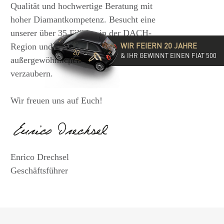
Qualität und hochwertige Beratung mit
hoher Diamantkompetenz. Besucht eine
unserer über 35 Filialen in der DACH-
WIR FEIERN 20 JAHRE
Region und lasst Euch von der
& IHR GEWINNT EINEN FIAT 500
außergewöhnlichen Vielfalt unserer Ringe
verzaubern.
Wir freuen uns auf Euch!
Enrico Drechsel
Geschäftsführer