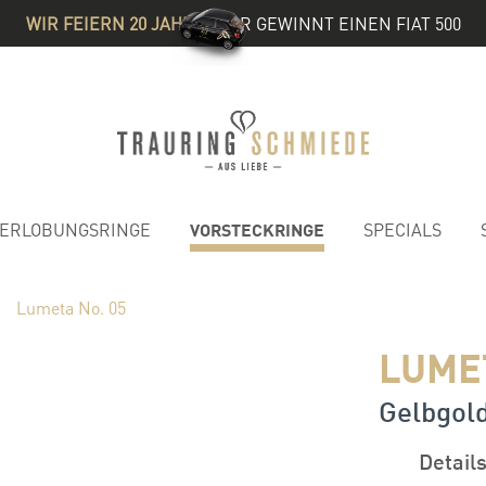
WIR FEIERN 20 JAHRE
& IHR GEWINNT EINEN FIAT 500
VORSTECKRINGE
ERLOBUNGSRINGE
SPECIALS
Lumeta No. 05
LUMET
Gelbgol
Detail