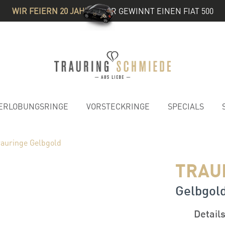
WIR FEIERN 20 JAHRE
& IHR GEWINNT EINEN FIAT 500
ERLOBUNGSRINGE
VORSTECKRINGE
SPECIALS
rauringe Gelbgold
TRAU
Gelbgol
Detail