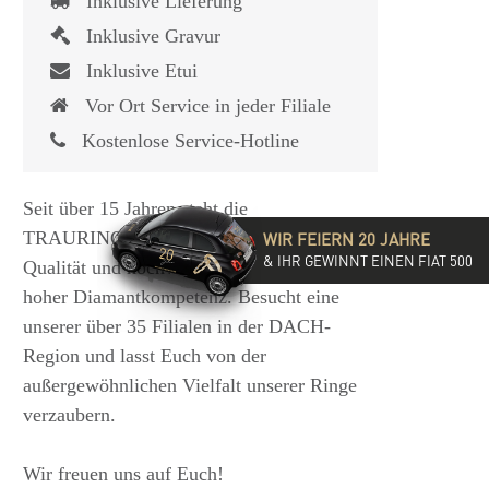
Inklusive Lieferung
Inklusive Gravur
Inklusive Etui
Vor Ort Service in jeder Filiale
Kostenlose Service-Hotline
Seit über 15 Jahren steht die
TRAURINGSCHMIEDE für exzellente
WIR FEIERN 20 JAHRE
& IHR GEWINNT EINEN FIAT 500
Qualität und hochwertige Beratung mit
hoher Diamantkompetenz. Besucht eine
unserer über 35 Filialen in der DACH-
Region und lasst Euch von der
außergewöhnlichen Vielfalt unserer Ringe
verzaubern.
Wir freuen uns auf Euch!