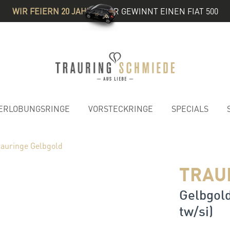
WIR FEIERN 20 JAHRE
& IHR GEWINNT EINEN FIAT 500
ERLOBUNGSRINGE
VORSTECKRINGE
SPECIALS
rauringe Gelbgold
TRAU
Gelbgold
tw/si)