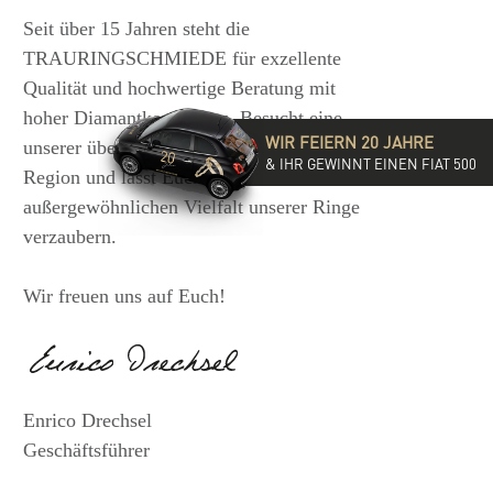
Seit über 15 Jahren steht die
TRAURINGSCHMIEDE für exzellente
Qualität und hochwertige Beratung mit
hoher Diamantkompetenz. Besucht eine
WIR FEIERN 20 JAHRE
unserer über 35 Filialen in der DACH-
& IHR GEWINNT EINEN FIAT 500
Region und lasst Euch von der
außergewöhnlichen Vielfalt unserer Ringe
verzaubern.
Wir freuen uns auf Euch!
Enrico Drechsel
Geschäftsführer