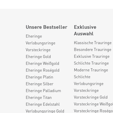
Unsere Bestseller
Exklusive
Auswahl
Eheringe
Klassische Trauringe
Verlobungsringe
Besondere Trauringe
Vorsteckringe
Exklusive Trauringe
Eheringe Gold
Schlichte Trauringe
Eheringe Weißgold
Moderne Trauringe
Eheringe Roségold
Schlichte
Eheringe Platin
Verlobungsringe
Eheringe Silber
Vorsteckringe
Eheringe Palladium
Vorsteckringe Gold
Eheringe Titan
Vorsteckringe Weißgo
Eheringe Edelstahl
Vorsteckringe Roségo
Verlobungsringe Gold