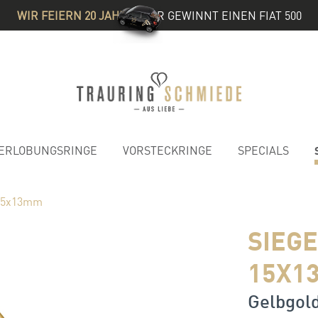
WIR FEIERN 20 JAHRE
& IHR GEWINNT EINEN FIAT 500
ERLOBUNGSRINGE
VORSTECKRINGE
SPECIALS
 15x13mm
SIEG
15X1
Gelbgold