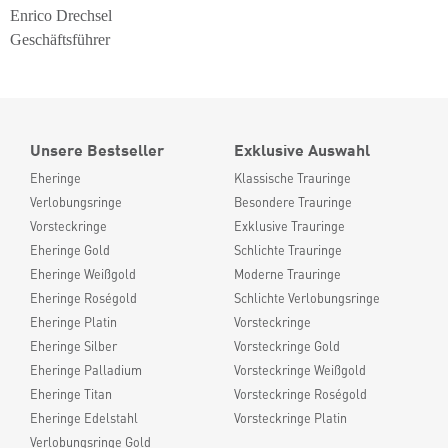
Enrico Drechsel
Geschäftsführer
Unsere Bestseller
Exklusive Auswahl
Eheringe
Klassische Trauringe
Verlobungsringe
Besondere Trauringe
Vorsteckringe
Exklusive Trauringe
Eheringe Gold
Schlichte Trauringe
Eheringe Weißgold
Moderne Trauringe
Eheringe Roségold
Schlichte Verlobungsringe
Eheringe Platin
Vorsteckringe
Eheringe Silber
Vorsteckringe Gold
Eheringe Palladium
Vorsteckringe Weißgold
Eheringe Titan
Vorsteckringe Roségold
Eheringe Edelstahl
Vorsteckringe Platin
Verlobungsringe Gold