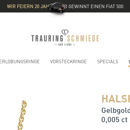
WIR FEIERN 20 JAHRE
& IHR GEWINNT EINEN FIAT 500
ERLOBUNGSRINGE
VORSTECKRINGE
SPECIALS
HALS
Gelbgold
0,005 ct