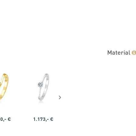
Material
0,- €
1.173,- €
1.164,- €
1.563,-