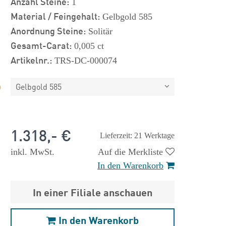
Anzahl Steine:
1
Material / Feingehalt:
Gelbgold 585
Anordnung Steine:
Solitär
Gesamt-Carat:
0,005 ct
Artikelnr.:
TRS-DC-000074
Gelbgold 585
1.318,- €
Lieferzeit: 21 Werktage
inkl. MwSt.
Auf die Merkliste
In den Warenkorb
In einer Filiale anschauen
 €
1.825,- €
In den Warenkorb