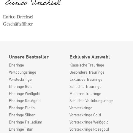
Enrico Drechsel
Geschäftsführer
Unsere Bestseller
Exklusive Auswahl
Eheringe
Klassische Trauringe
Verlobungsringe
Besondere Trauringe
Vorsteckringe
Exklusive Trauringe
Eheringe Gold
Schlichte Trauringe
Eheringe Weißgold
Moderne Trauringe
Eheringe Roségold
Schlichte Verlobungsringe
Eheringe Platin
Vorsteckringe
Eheringe Silber
Vorsteckringe Gold
Eheringe Palladium
Vorsteckringe Weißgold
Eheringe Titan
Vorsteckringe Roségold