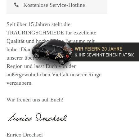
Kostenlose Service-Hotline
Seit über 15 Jahren steht die
TRAURINGSCHMIEDE für exzellente
Qualität und hochwertige Beratung mit
WIR FEIERN 20 JAHRE
hoher Diamantkompetenz. Besucht eine
& IHR GEWINNT EINEN FIAT 500
unserer über 35 Filialen in der DACH-
Region und lasst Euch von der
außergewöhnlichen Vielfalt unserer Ringe
verzaubern.
Wir freuen uns auf Euch!
Enrico Drechsel