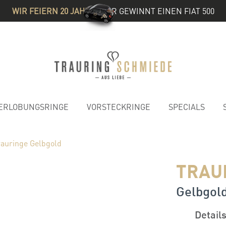
WIR FEIERN 20 JAHRE
& IHR GEWINNT EINEN FIAT 500
ERLOBUNGSRINGE
VORSTECKRINGE
SPECIALS
rauringe Gelbgold
TRAU
Gelbgold
Detail