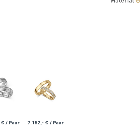
- €
/ Paar
7.152,- €
/ Paar