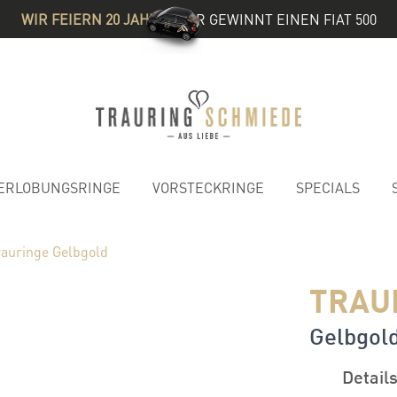
WIR FEIERN 20 JAHRE
& IHR GEWINNT EINEN FIAT 500
ERLOBUNGSRINGE
VORSTECKRINGE
SPECIALS
rauringe Gelbgold
TRAU
Gelbgold
Detail