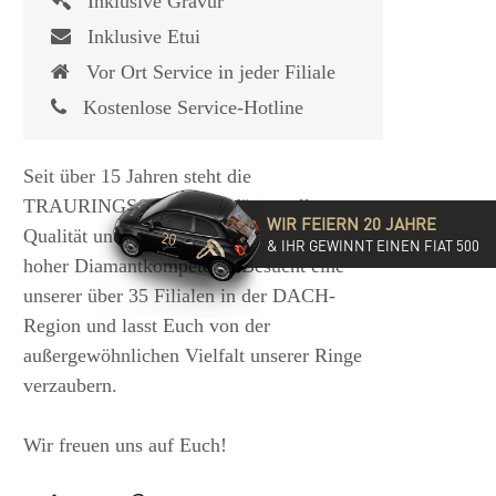
Inklusive Gravur
Inklusive Etui
Vor Ort Service in jeder Filiale
Kostenlose Service-Hotline
Seit über 15 Jahren steht die
TRAURINGSCHMIEDE für exzellente
WIR FEIERN 20 JAHRE
Qualität und hochwertige Beratung mit
& IHR GEWINNT EINEN FIAT 500
hoher Diamantkompetenz. Besucht eine
unserer über 35 Filialen in der DACH-
Region und lasst Euch von der
außergewöhnlichen Vielfalt unserer Ringe
verzaubern.
Wir freuen uns auf Euch!