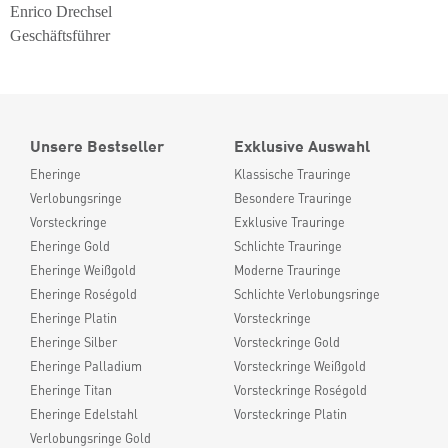
Enrico Drechsel
Geschäftsführer
Unsere Bestseller
Exklusive Auswahl
Eheringe
Klassische Trauringe
Verlobungsringe
Besondere Trauringe
Vorsteckringe
Exklusive Trauringe
Eheringe Gold
Schlichte Trauringe
Eheringe Weißgold
Moderne Trauringe
Eheringe Roségold
Schlichte Verlobungsringe
Eheringe Platin
Vorsteckringe
Eheringe Silber
Vorsteckringe Gold
Eheringe Palladium
Vorsteckringe Weißgold
Eheringe Titan
Vorsteckringe Roségold
Eheringe Edelstahl
Vorsteckringe Platin
Verlobungsringe Gold