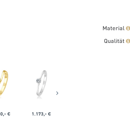
Material
Qualität
0,- €
1.173,- €
1.164,- €
1.563,-