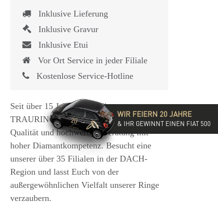
Inklusive Lieferung
Inklusive Gravur
Inklusive Etui
Vor Ort Service in jeder Filiale
Kostenlose Service-Hotline
Seit über 15 Jahren steht die
WIR FEIERN 20 JAHRE
TRAURINGSCHMIEDE für exzellente
& IHR GEWINNT EINEN FIAT 500
Qualität und hochwertige Beratung mit
hoher Diamantkompetenz. Besucht eine
unserer über 35 Filialen in der DACH-
Region und lasst Euch von der
außergewöhnlichen Vielfalt unserer Ringe
verzaubern.