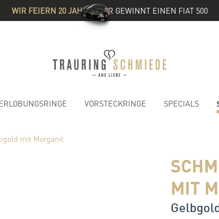
WIR FEIERN 20 JAHRE
& IHR GEWINNT EINEN FIAT 500
ERLOBUNGSRINGE
VORSTECKRINGE
SPECIALS
gold mit Morganit
SCHM
MIT 
Gelbgold